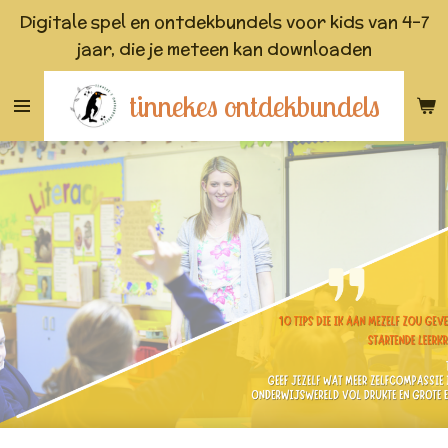
Digitale spel en ontdekbundels voor kids van 4-7
Ga
jaar, die je meteen kan downloaden
direct
naar
tinnekes ontdekbundels
de
hoofdinhoud