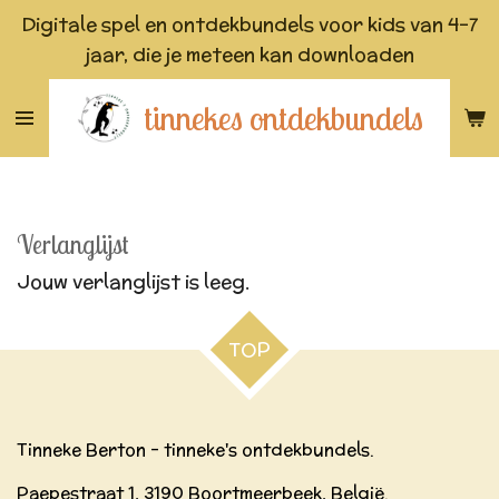
Digitale spel en ontdekbundels voor kids van 4-7
Ga
jaar, die je meteen kan downloaden
direct
naar
tinnekes ontdekbundels
de
hoofdinhoud
Verlanglijst
Jouw verlanglijst is leeg.
TOP
Tinneke Berton - tinneke's ontdekbundels.
Paepestraat 1, 3190 Boortmeerbeek, België.