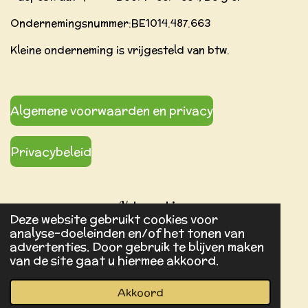
Ondernemingsnummer:BE
1014.487.663
Kleine onderneming is vrijgesteld van btw.
Algemene voorwaarden en privacy
Privacybeleid
Volg ons hier:
Deze website gebruikt cookies voor
analyse-doeleinden en/of het tonen van
advertenties. Door gebruik te blijven maken
F
I
P
van de site gaat u hiermee akkoord.
a
n
i
Copyright © 2026 Tinneke's ontdekbundels
c
s
n
Powered by
JouwWeb
Akkoord
e
t
t