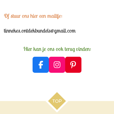
Of stuur ons hier een mailtje:
tinnekes.ontdekbundels@gmail.com
Hier kan je ons ook terug vinden:
F
I
P
a
n
i
c
s
n
e
t
t
b
a
e
TOP
o
g
r
o
r
e