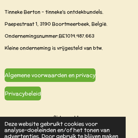
k
a
s
Tinneke Berton - tinneke's ontdekbundels.
m
t
Paepestraat 1, 3190 Boortmeerbeek, België.
Ondernemingsnummer:BE
1014.487.663
Kleine onderneming is vrijgesteld van btw.
Algemene voorwaarden en privacy
Privacybeleid
Volg ons hier:
Deze website gebruikt cookies voor
analyse-doeleinden en/of het tonen van
advertenties. Door gebruik te blijven maken
F
I
P