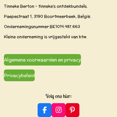
Tinneke Berton - tinneke's ontdekbundels.
Paepestraat 1, 3190 Boortmeerbeek, België.
Ondernemingsnummer:BE
1014.487.663
Kleine onderneming is vrijgesteld van btw.
Algemene voorwaarden en privacy
Privacybeleid
Volg ons hier:
F
I
P