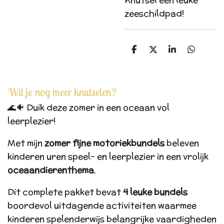
Knutsel een leuke
zeeschildpad!
D
D
S
D
e
e
h
e
l
e
a
l
e
l
r
e
n
e
n
Wil je nog meer knutselen?
🌊🐠 Duik deze zomer in een oceaan vol
leerplezier!
Met mijn
zomer fijne motoriekbundels
beleven
kinderen uren speel- en leerplezier in een vrolijk
oceaandierenthema
.
Dit complete pakket bevat
4 leuke bundels
boordevol uitdagende activiteiten waarmee
kinderen spelenderwijs belangrijke vaardigheden