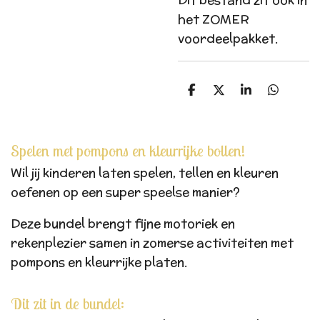
Dit bestand zit ook in
het ZOMER
voordeelpakket.
D
D
S
D
e
e
h
e
l
e
a
l
e
l
r
e
n
e
n
Spelen met pompons en kleurrijke bollen!
Wil jij kinderen laten spelen, tellen en kleuren
oefenen op een super speelse manier?
Deze bundel brengt fijne motoriek en
rekenplezier samen in zomerse activiteiten met
pompons en kleurrijke platen.
Dit zit in de bundel: