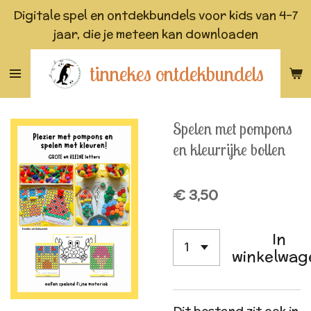
Digitale spel en ontdekbundels voor kids van 4-7
Ga
jaar, die je meteen kan downloaden
direct
naar
tinnekes ontdekbundels
de
hoofdinhoud
Spelen met pompons
en kleurrijke bollen
€ 3,50
In
winkelwag