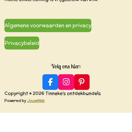
Algemene voorwaarden en privacy
Privacybeleid
Volg ons hier:
F
I
P
a
n
i
Copyright © 2026 Tinneke's ontdekbundels
c
s
n
Powered by
JouwWeb
e
t
t
b
a
e
o
g
r
o
r
e