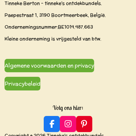
Tinneke Berton - tinneke's ontdekbundels.
Paepestraat 1, 3190 Boortmeerbeek, België.
Ondernemingsnummer:BE
1014.487.663
Kleine onderneming is vrijgesteld van btw.
Algemene voorwaarden en privacy
Privacybeleid
Volg ons hier:
F
I
P
a
n
i
Copyright © 2026 Tinneke's ontdekbundels