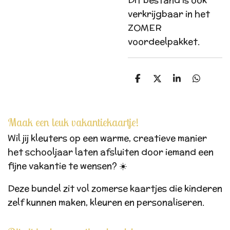
Dit bestand is ook
verkrijgbaar in het
ZOMER
voordeelpakket.
D
D
S
D
e
e
h
e
l
e
a
l
e
l
r
e
n
e
n
Maak een leuk vakantiekaartje!
Wil jij kleuters op een warme, creatieve manier
het schooljaar laten afsluiten door iemand een
fijne vakantie te wensen? ☀️
Deze bundel zit vol zomerse kaartjes die kinderen
zelf kunnen maken, kleuren en personaliseren.