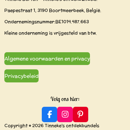
Paepestraat 1, 3190 Boortmeerbeek, België.
Ondernemingsnummer:BE
1014.487.663
Kleine onderneming is vrijgesteld van btw.
Algemene voorwaarden en privacy
Privacybeleid
Volg ons hier:
F
I
P
a
n
i
Copyright © 2026 Tinneke's ontdekbundels