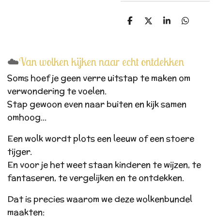
D
D
S
D
e
e
h
e
l
e
a
l
e
l
r
e
n
e
n
☁️
Van wolken kijken naar echt ontdekken
Soms hoef je geen verre uitstap te maken om
verwondering te voelen.
Stap gewoon even naar buiten en kijk samen
omhoog...
Een wolk wordt plots een leeuw of een stoere
tijger.
En voor je het weet staan kinderen te wijzen, te
fantaseren, te vergelijken en te ontdekken.
Dat is precies waarom we deze wolkenbundel
maakten: