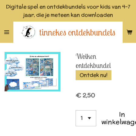
Digitale spel en ontdekbundels voor kids van 4-7
Ga
jaar, die je meteen kan downloaden
direct
naar
tinnekes ontdekbundels
de
hoofdinhoud
Wolken
ontdekbundel
Ontdek nu!
€ 2,50
In
winkelwag