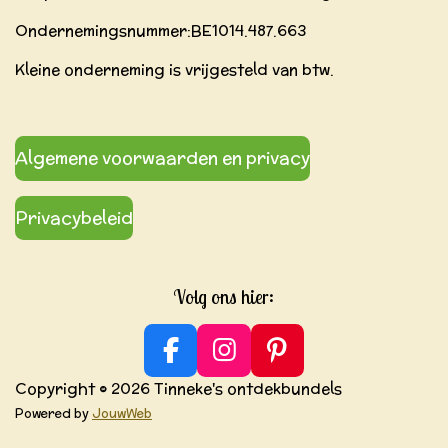
Ondernemingsnummer:BE
1014.487.663
Kleine onderneming is vrijgesteld van btw.
Algemene voorwaarden en privacy
Privacybeleid
Volg ons hier:
F
I
P
a
n
i
Copyright © 2026 Tinneke's ontdekbundels
c
s
n
Powered by
JouwWeb
e
t
t