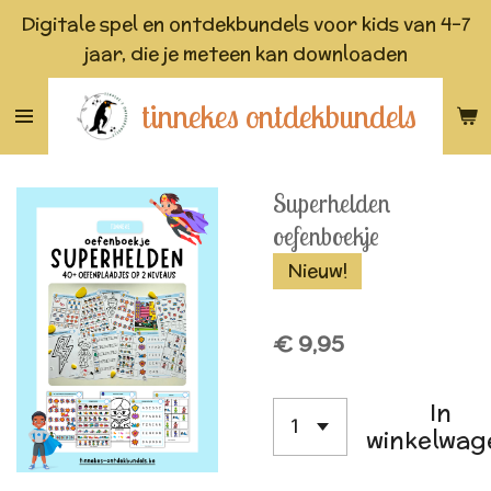
Digitale spel en ontdekbundels voor kids van 4-7
Ga
jaar, die je meteen kan downloaden
direct
naar
tinnekes ontdekbundels
de
hoofdinhoud
Superhelden
oefenboekje
Nieuw!
€ 9,95
In
winkelwag