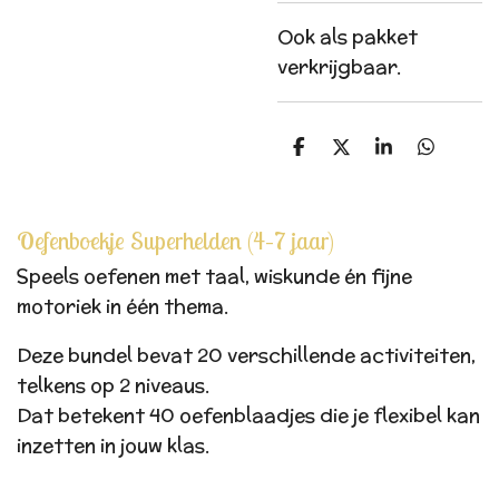
Ook als pakket
verkrijgbaar.
D
D
S
D
e
e
h
e
l
e
a
l
e
l
r
e
n
e
n
Oefenboekje Superhelden (4–7 jaar)
Speels oefenen met taal, wiskunde én fijne
motoriek in één thema.
Deze bundel bevat 20 verschillende activiteiten,
telkens op 2 niveaus.
Dat betekent 40 oefenblaadjes die je flexibel kan
inzetten in jouw klas.