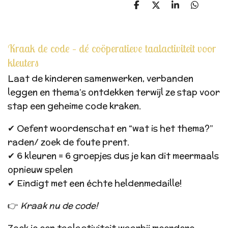
D
D
S
D
e
e
h
e
l
e
a
l
e
l
r
e
n
e
n
Kraak de code – dé coöperatieve taalactiviteit voor
kleuters
Laat de kinderen samenwerken, verbanden
leggen en thema’s ontdekken terwijl ze stap voor
stap een geheime code kraken.
✔ Oefent woordenschat en “wat is het thema?”
raden/ zoek de foute prent.
✔ 6 kleuren = 6 groepjes dus je kan dit meermaals
opnieuw spelen
✔ Eindigt met een échte heldenmedaille!
👉
Kraak nu de code!
Zoek je een taalactiviteit waarbij meerdere