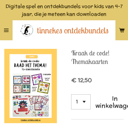
Digitale spel en ontdekbundels voor kids van 4-7
Ga
jaar, die je meteen kan downloaden
direct
naar
tinnekes ontdekbundels
de
hoofdinhoud
Kraak de code!
Themakaarten
€ 12,50
In
winkelwag