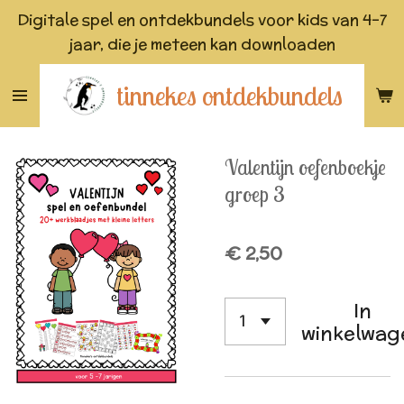
Digitale spel en ontdekbundels voor kids van 4-7
Ga
jaar, die je meteen kan downloaden
direct
naar
tinnekes ontdekbundels
de
hoofdinhoud
Valentijn oefenboekje
groep 3
€ 2,50
In
winkelwag