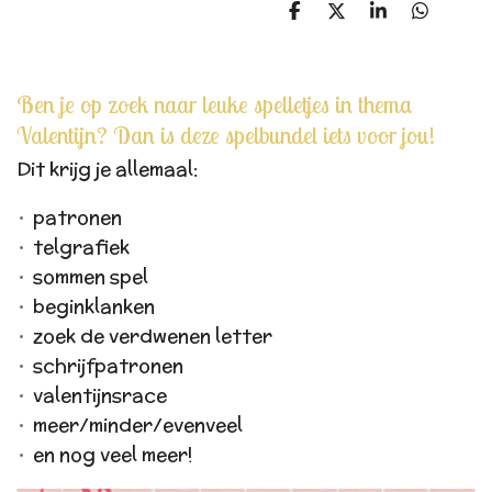
D
D
S
D
e
e
h
e
l
e
a
l
e
l
r
e
n
e
n
Ben je op zoek naar leuke spelletjes in thema
Valentijn? Dan is deze spelbundel iets voor jou!
Dit krijg je allemaal:
patronen
telgrafiek
sommen spel
beginklanken
zoek de verdwenen letter
schrijfpatronen
valentijnsrace
meer/minder/evenveel
en nog veel meer!