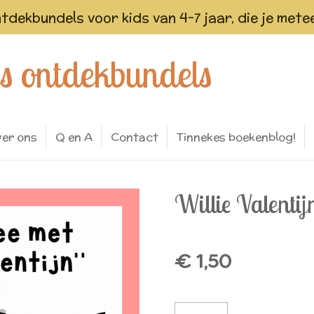
ntdekbundels voor kids van 4-7 jaar, die je me
es ontdekbundels
er ons
Q en A
Contact
Tinnekes boekenblog!
Willie Valentijn
€ 1,50