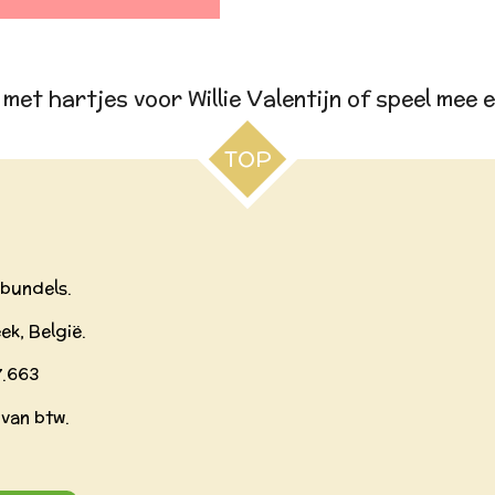
met hartjes voor Willie Valentijn of speel mee e
TOP
kbundels.
ek, België.
7.663
 van btw.