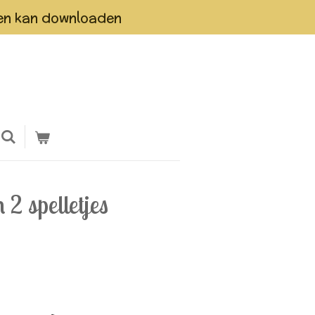
teen kan downloaden
 2 spelletjes