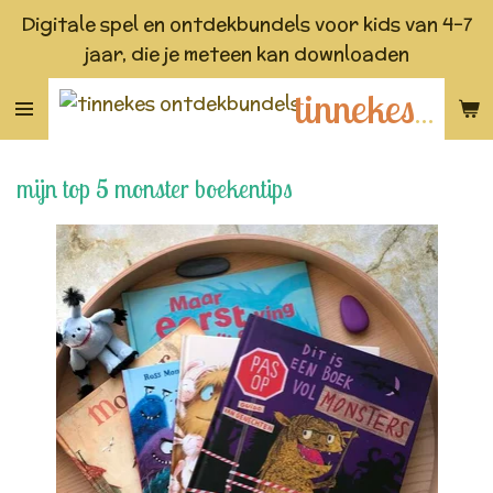
Digitale spel en ontdekbundels voor kids van 4-7
Ga
jaar, die je meteen kan downloaden
direct
naar
tinnekes ontdekbundels
de
hoofdinhoud
mijn top 5 monster boekentips